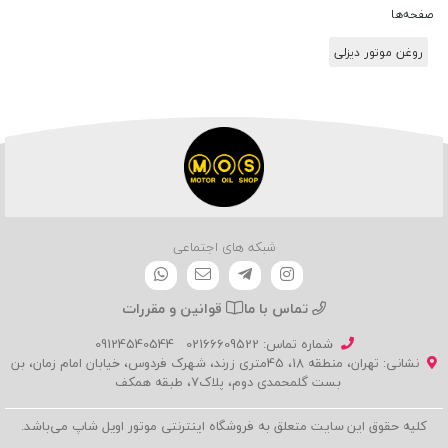
صفحه‌ها
روغن موتور دیزلی
شبکه های اجتماعی
تماس با ما
قوانین و مقررات
شماره تماس‌: 02166609522
09124540544
نشانی: تهران، منطقه 18، 45متری زرند، شهرک فردوس، خیابان امام زمان، بن
بست گلمحمدی دوم، پلاک7، طبقه همکف
کليه حقوق اين سايت متعلق به فروشگاه اینترنتی موتور اویل شاپ می‌باشد.