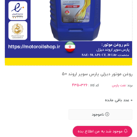
روغن موتور دیزلی پارس سوپر اروند 50
برند:
نفت پارس
کد کالا :
0
عدد باقی مانده
ناموجود
موجود شد به من اطلاع بده