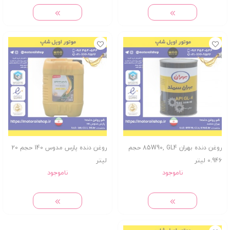
روغن دنده بهران 85W90, GL4 حجم
روغن دنده پارس مدوس 140 حجم 20
0.946 لیتر
لیتر
ناموجود
ناموجود