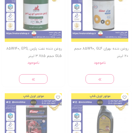
روغن دنده بهران 85W90, GL4 حجم
روغن دنده نفت پارس 85W140, EPS,
20 لیتر
GL5 حجم 3.785 لیتر
ناموجود
ناموجود