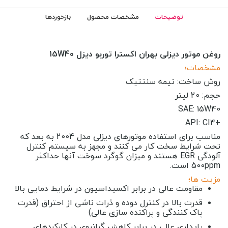
توضیحات
مشخصات محصول
بازخوردها
روغن موتور دیزلی بهران اکسترا توربو دیزل 15W40
مشخصات؛
روش ساخت: نیمه سنتتیک
حجم: 20 لیتر
SAE: 15W40
+API: CI4
مناسب برای استفاده موتورهای دیزلی مدل 2004 به بعد که
تحت شرایط سخت کار می کنند و مجهز به سیستم کنترل
آلودگی EGR هستند و میزان گوگرد سوخت آنها حداکثر
500ppm است.
مزیت ها؛
مقاومت عالی در برابر اکسیداسیون در شرایط دمایی بالا
قدرت بالا در کنترل دوده و ذرات ناشی از احتراق (قدرت
پاک کنندگی و پراکنده سازی عالی
)
پایداری عالی در برابر کاهش گرانروی در کارکردهای