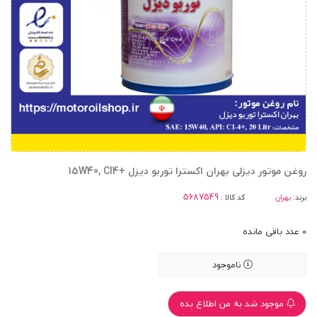
روغن موتور دیزلی بهران اکسترا توربو دیزل +15W40, CI4
برند:
بهران
کد کالا :
0
عدد باقی مانده
ناموجود
موجود شد به من اطلاع بده