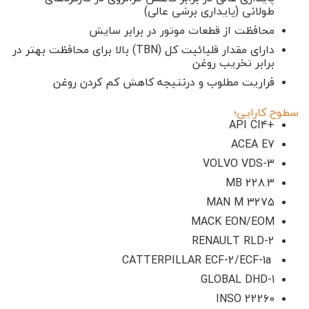
طولانی (پایداری برشی عالی
)
محافظت از قطعات موتور در برابر سایش
دارای مقدار قلیائیت کل
(TBN)
بالا برای محافظت بهتر در
برابر تخریب روغن
فراريت مطلوب و در‌نتيجه كاهش كم كردن روغن
سطوح کارایی؛
+API CI4
ACEA E7
VOLVO VDS-3
MB 228.3
MAN M 3275
MACK EON/EOM
RENAULT RLD-2
CATTERPILLAR ECF-2/ECF-1a
GLOBAL DHD-1
INSO 22260